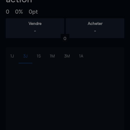
0
0%
0pt
Vendre
Acheter
-
-
0
1J
3J
1S
1M
3M
1A