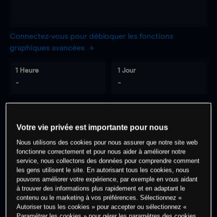
Connectez-vous pour débloquer les fonctions
graphiques avancées
1 Heure
1 Jour
-
-
7 Jours
30 Jours
-
-
Votre vie privée est importante pour nous
Nous utilisons des cookies pour nous assurer que notre site web
fonctionne correctement et pour nous aider à améliorer notre
service, nous collectons des données pour comprendre comment
0
% des clients ont une position à
sur
les gens utilisent le site. En autorisant tous les cookies, nous
cet actif
pouvons améliorer votre expérience, par exemple en vous aidant
à trouver des informations plus rapidement et en adaptant le
contenu ou le marketing à vos préférences. Sélectionnez «
Autoriser tous les cookies » pour accepter ou sélectionnez «
Commencez à trader
Paramétrer les cookies » pour gérer les paramètres des cookies.