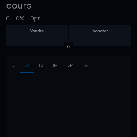
cours
0
0%
0pt
Vendre
Acheter
-
-
0
1J
3J
1S
1M
3M
1A