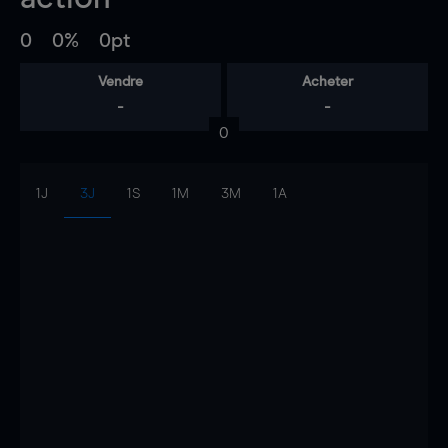
0
0%
0pt
Vendre
Acheter
-
-
0
1J
3J
1S
1M
3M
1A