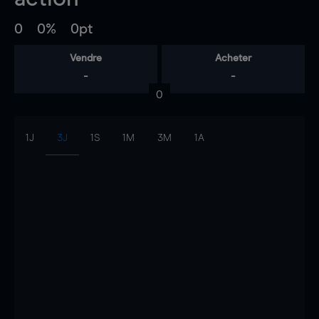
0
0%
0pt
Vendre
Acheter
-
-
0
1J
3J
1S
1M
3M
1A