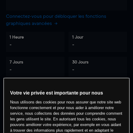
Connectez-vous pour débloquer les fonctions
graphiques avancées
1 Heure
1 Jour
-
-
7 Jours
30 Jours
-
-
Votre vie privée est importante pour nous
0
% des clients ont une position à
sur
Nous utilisons des cookies pour nous assurer que notre site web
cet actif
fonctionne correctement et pour nous aider à améliorer notre
service, nous collectons des données pour comprendre comment
les gens utilisent le site. En autorisant tous les cookies, nous
Commencez à trader
pouvons améliorer votre expérience, par exemple en vous aidant
à trouver des informations plus rapidement et en adaptant le