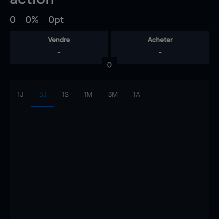
0
0%
0pt
Vendre
Acheter
-
-
0
1J
3J
1S
1M
3M
1A