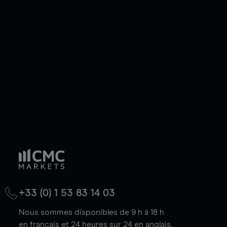
ou courte et ouvrir une position sur l'instrument
de votre choix, que le prix soit en hausse ou en
baisse.
+33 (0) 1 53 83 14 03
Nous sommes disponibles de 9 h à 18 h
en français et 24 heures sur 24 en anglais.