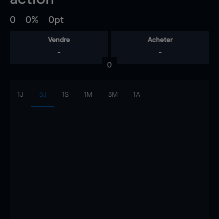
0
0%
0pt
Vendre
Acheter
-
-
0
1J
3J
1S
1M
3M
1A