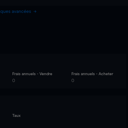
hiques avancées
Frais annuels - Vendre
Frais annuels - Acheter
0
0
Taux