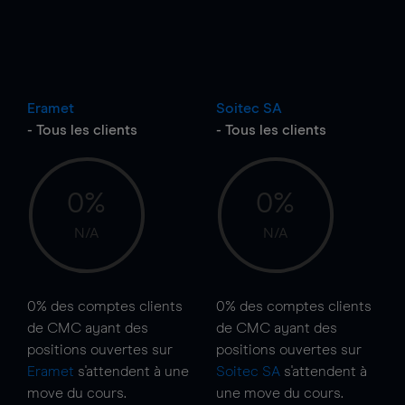
Eramet
Soitec SA
- Tous les clients
- Tous les clients
0%
0%
N/A
N/A
0%
des comptes clients
0%
des comptes clients
de CMC ayant des
de CMC ayant des
positions ouvertes sur
positions ouvertes sur
Eramet
s'attendent à une
Soitec SA
s'attendent à
move
du cours.
une
move
du cours.