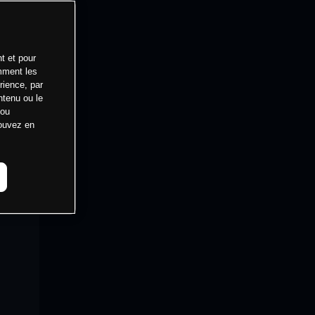
t et pour
mment les
rience, par
ntenu ou le
 ou
pouvez en