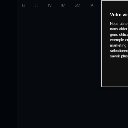
1J
3J
1S
1M
3M
1A
intervalle:
10 
Votre vi
Nous utili
nous aider
gens utilis
exemple en
marketing 
sélectionn
savoir plu