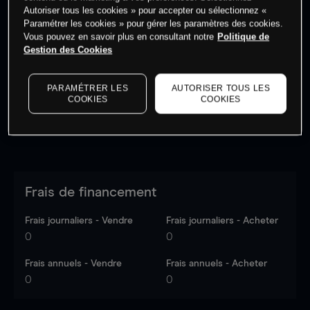
Autoriser tous les cookies » pour accepter ou sélectionnez «
Paramétrer les cookies » pour gérer les paramètres des cookies.
Vous pouvez en savoir plus en consultant notre
Politique de
Les prix sont indicatifs.
Connectez-vous
pour voir les
Gestion des Cookies
dernières données du marché.
Log in
to see latest
market data
PARAMÉTRER LES
AUTORISER TOUS LES
COOKIES
COOKIES
Frais de financement
Frais journaliers - Vendre
Frais journaliers - Acheter
0
0
Frais annuels - Vendre
Frais annuels - Acheter
0
0