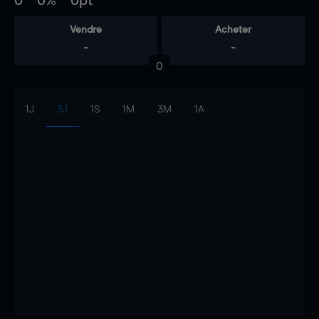
0
0%
0pt
Vendre
Acheter
-
-
0
1J
3J
1S
1M
3M
1A