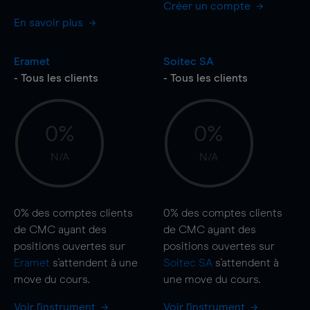
Créer un compte
En savoir plus
Eramet
Soitec SA
- Tous les clients
- Tous les clients
0%
0%
N/A
N/A
0%
des comptes clients
0%
des comptes clients
de CMC ayant des
de CMC ayant des
positions ouvertes sur
positions ouvertes sur
Eramet
s'attendent à une
Soitec SA
s'attendent à
move
du cours.
une
move
du cours.
Voir l'instrument
Voir l'instrument