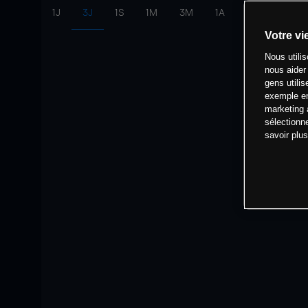
1J
3J
1S
1M
3M
1A
intervalle:
10 
Votre vi
Nous utili
nous aider
gens utilis
exemple en
marketing 
sélectionn
savoir plu