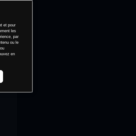
t et pour
mment les
rience, par
ntenu ou le
 ou
pouvez en