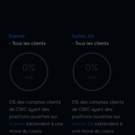
Eramet
Soitec SA
- Tous les clients
- Tous les clients
0%
0%
N/A
N/A
0%
des comptes clients
0%
des comptes clients
de CMC ayant des
de CMC ayant des
positions ouvertes sur
positions ouvertes sur
Eramet
s'attendent à une
Soitec SA
s'attendent à
move
du cours.
une
move
du cours.