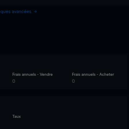
hiques avancées
Frais annuels - Vendre
Frais annuels - Acheter
0
0
Taux