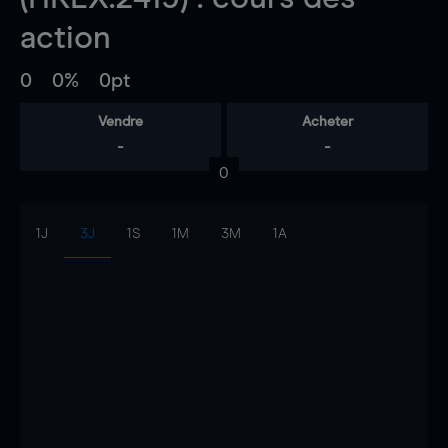
action
0
0%
0pt
Vendre
Acheter
-
-
0
1J
3J
1S
1M
3M
1A