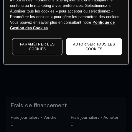
à trouver des informations plus rapidement et en adaptant le
Commencez à trader
contenu ou le marketing à vos préférences. Sélectionnez «
Autoriser tous les cookies » pour accepter ou sélectionnez «
Paramétrer les cookies » pour gérer les paramètres des cookies.
Vous pouvez en savoir plus en consultant notre
Politique de
Gestion des Cookies
Les prix sont indicatifs.
Connectez-vous
pour voir les
PARAMÉTRER LES
AUTORISER TOUS LES
dernières données du marché.
Log in
to see latest
COOKIES
COOKIES
market data
Frais de financement
Frais journaliers - Vendre
Frais journaliers - Acheter
0
0