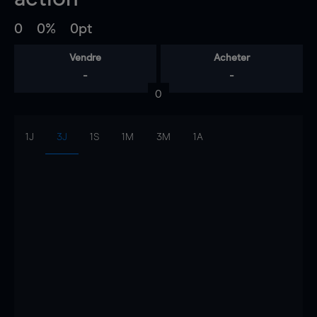
0
0%
0pt
Vendre
Acheter
-
-
0
1J
3J
1S
1M
3M
1A