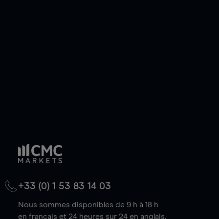
ou courte et ouvrir une position sur l'instrument
de votre choix, que le prix soit en hausse ou en
baisse.
+33 (0) 1 53 83 14 03
Nous sommes disponibles de 9 h à 18 h
en français et 24 heures sur 24 en anglais.