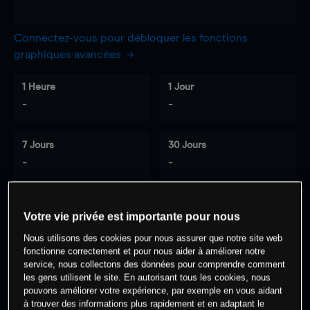
Connectez-vous pour débloquer les fonctions
graphiques avancées
1 Heure
1 Jour
-
-
7 Jours
30 Jours
-
-
Votre vie privée est importante pour nous
0
% des clients ont une position à
sur
Nous utilisons des cookies pour nous assurer que notre site web
cet actif
fonctionne correctement et pour nous aider à améliorer notre
service, nous collectons des données pour comprendre comment
les gens utilisent le site. En autorisant tous les cookies, nous
Commencez à trader
pouvons améliorer votre expérience, par exemple en vous aidant
à trouver des informations plus rapidement et en adaptant le