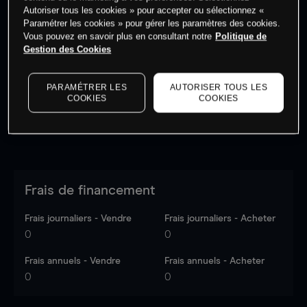
Autoriser tous les cookies » pour accepter ou sélectionnez «
Paramétrer les cookies » pour gérer les paramètres des cookies.
Vous pouvez en savoir plus en consultant notre
Politique de
Les prix sont indicatifs.
Connectez-vous
pour voir les
Gestion des Cookies
dernières données du marché.
Log in
to see latest
market data
PARAMÉTRER LES
AUTORISER TOUS LES
COOKIES
COOKIES
Frais de financement
Frais journaliers - Vendre
Frais journaliers - Acheter
0
0
Frais annuels - Vendre
Frais annuels - Acheter
0
0