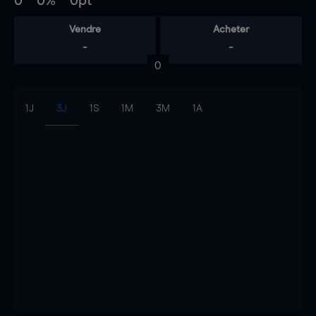
0
0%
0pt
Vendre
Acheter
-
-
0
1J
3J
1S
1M
3M
1A