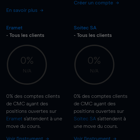
Créer un compte
En savoir plus
Eramet
Soitec SA
- Tous les clients
- Tous les clients
0%
0%
N/A
N/A
0%
des comptes clients
0%
des comptes clients
de CMC ayant des
de CMC ayant des
positions ouvertes sur
positions ouvertes sur
Eramet
s'attendent à une
Soitec SA
s'attendent à
move
du cours.
une
move
du cours.
Voir l'instrument
Voir l'instrument