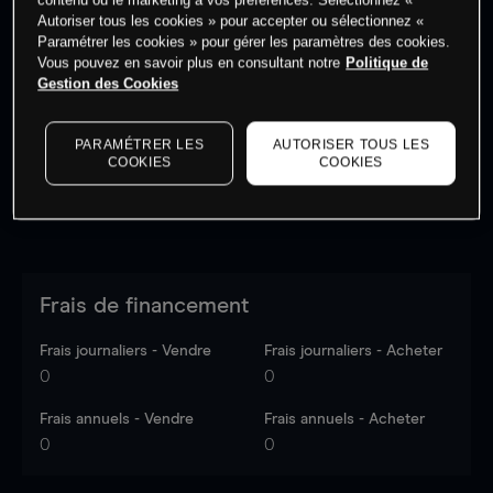
Autoriser tous les cookies » pour accepter ou sélectionnez «
Paramétrer les cookies » pour gérer les paramètres des cookies.
Vous pouvez en savoir plus en consultant notre
Politique de
Les prix sont indicatifs.
Connectez-vous
pour voir les
Gestion des Cookies
dernières données du marché.
Log in
to see latest
market data
PARAMÉTRER LES
AUTORISER TOUS LES
COOKIES
COOKIES
Frais de financement
Frais journaliers - Vendre
Frais journaliers - Acheter
0
0
Frais annuels - Vendre
Frais annuels - Acheter
0
0