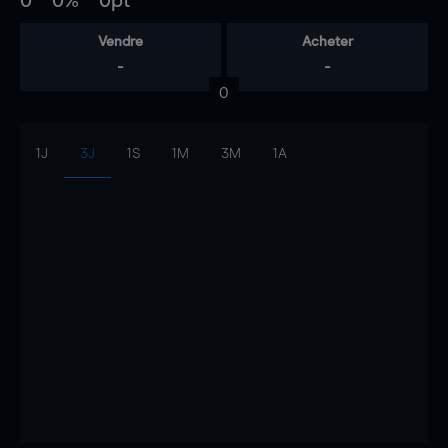
0
0%
0pt
Vendre
Acheter
-
-
0
1J
3J
1S
1M
3M
1A