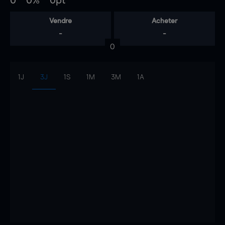
0
0%
0pt
Vendre
Acheter
-
-
0
1J
3J
1S
1M
3M
1A