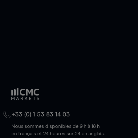
pouvez également prendre une position longue
ou courte et ouvrir une position sur l'instrument
de votre choix, que le prix soit en hausse ou en
baisse.
+33 (0) 1 53 83 14 03
Nous sommes disponibles de 9 h à 18 h
en français et 24 heures sur 24 en anglais.