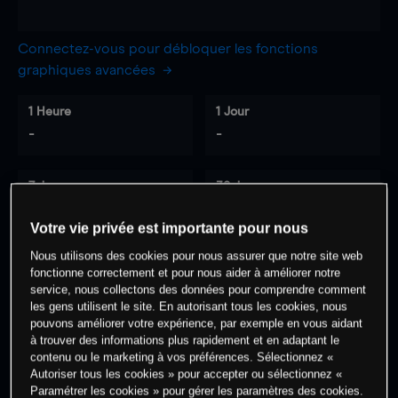
Connectez-vous pour débloquer les fonctions
graphiques avancées
1 Heure
1 Jour
-
-
7 Jours
30 Jours
-
-
Votre vie privée est importante pour nous
Nous utilisons des cookies pour nous assurer que notre site web
fonctionne correctement et pour nous aider à améliorer notre
0
% des clients ont une position à
sur
service, nous collectons des données pour comprendre comment
les gens utilisent le site. En autorisant tous les cookies, nous
cet actif
pouvons améliorer votre expérience, par exemple en vous aidant
à trouver des informations plus rapidement et en adaptant le
contenu ou le marketing à vos préférences. Sélectionnez «
Commencez à trader
Autoriser tous les cookies » pour accepter ou sélectionnez «
Paramétrer les cookies » pour gérer les paramètres des cookies.