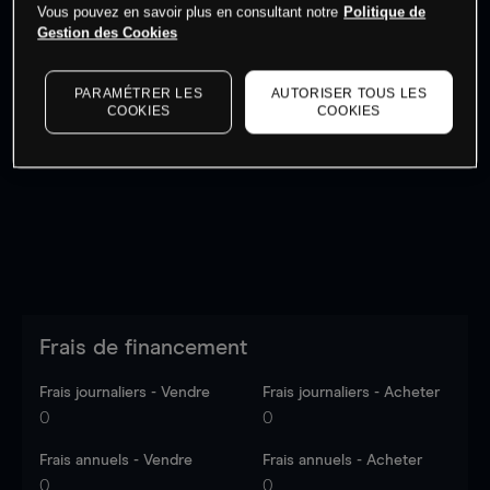
Vous pouvez en savoir plus en consultant notre
Politique de
Gestion des Cookies
PARAMÉTRER LES
AUTORISER TOUS LES
Les prix sont indicatifs.
Connectez-vous
pour voir les
COOKIES
COOKIES
dernières données du marché.
Log in
to see latest
market data
Frais de financement
Frais journaliers - Vendre
Frais journaliers - Acheter
0
0
Frais annuels - Vendre
Frais annuels - Acheter
0
0