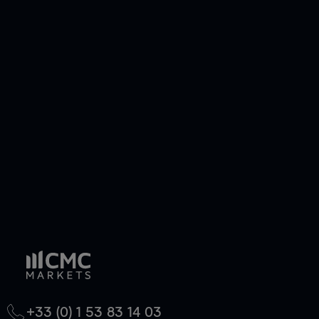
votre investissement. Notre plateforme dispose
de plusieurs outils qui vous aideront à gérer
efficacement votre risque. Avec les CFD, vous
pouvez également prendre une position longue
ou courte et ouvrir une position sur l'instrument
de votre choix, que le prix soit en hausse ou en
baisse.
+33 (0) 1 53 83 14 03