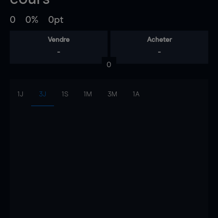
0
0%
0pt
Vendre
Acheter
-
-
0
1J
3J
1S
1M
3M
1A