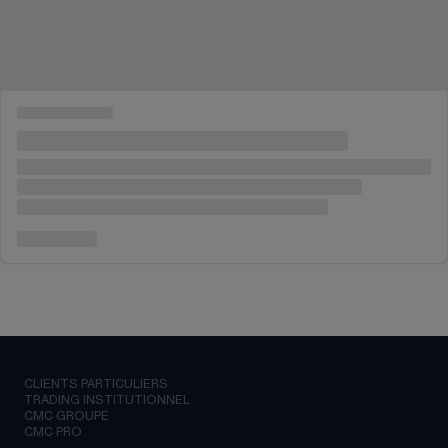
CLIENTS PARTICULIERS
TRADING INSTITUTIONNEL
CMC GROUPE
CMC PRO