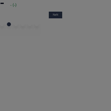
-
-
(
-
)
NaN