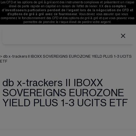
Les CFD et les options de gré à gré sont des instruments complexes et présentent un risque 
élevé de perte rapide en capital en raison de l’effet de levier. 
XX
des comptes 
d’investisseurs particuliers perdent de l’argent lors de la négociation de CFD et 
d’options de gré à gré avec ce fournisseur. 
V
ous devez vous assurer que vous 
comprenez le fonctionnement des CFD et des options de gré à gré et que vous pouvez vous 
permettre de prendre le risque élevé de perdre votre argent. 
>
db x-trackers II IBOXX SOVEREIGNS EUROZONE YIELD PLUS 1-3 UCITS
ETF
db x-trackers II IBOXX
SOVEREIGNS EUROZONE
YIELD PLUS 1-3 UCITS ETF