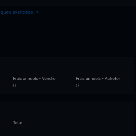
hiques avancées
Frais annuels - Vendre
Frais annuels - Acheter
0
0
Taux