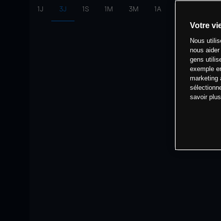
1J
3J
1S
1M
3M
1A
intervalle:
10 
Votre vi
Nous utili
nous aider
gens utilis
exemple en
marketing 
sélectionn
savoir plu