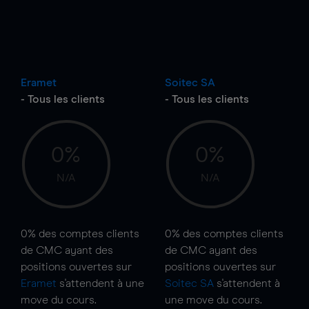
Eramet
Soitec SA
- Tous les clients
- Tous les clients
0%
0%
N/A
N/A
0%
des comptes clients
0%
des comptes clients
de CMC ayant des
de CMC ayant des
positions ouvertes sur
positions ouvertes sur
Eramet
s'attendent à une
Soitec SA
s'attendent à
move
du cours.
une
move
du cours.