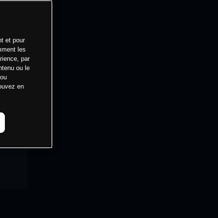
t et pour
mment les
rience, par
ntenu ou le
 ou
pouvez en