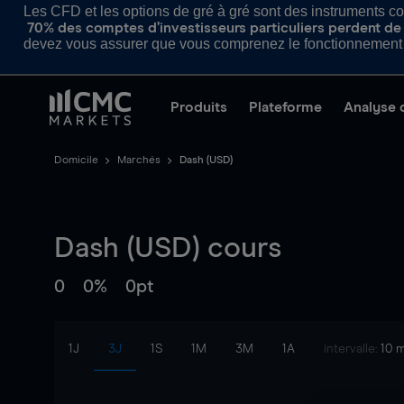
Les CFD et les options de gré à gré sont des instruments com
70% des comptes d’investisseurs particuliers perdent de l
devez vous assurer que vous comprenez le fonctionnement d
Produits
Plateforme
Analyse 
Domicile
Marchés
Dash (USD)
Dash (USD)
cours
0
0%
0pt
1J
3J
1S
1M
3M
1A
intervalle:
10 