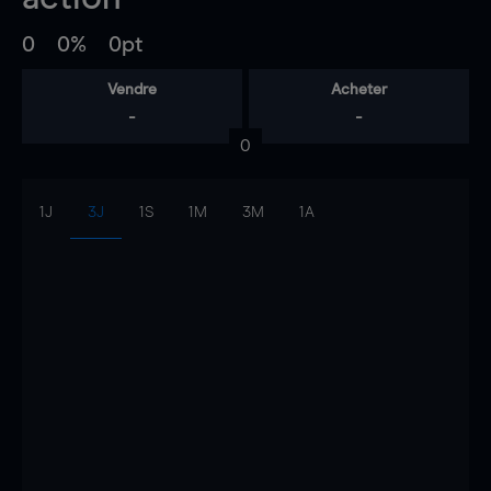
0
0%
0pt
Vendre
Acheter
-
-
0
1J
3J
1S
1M
3M
1A