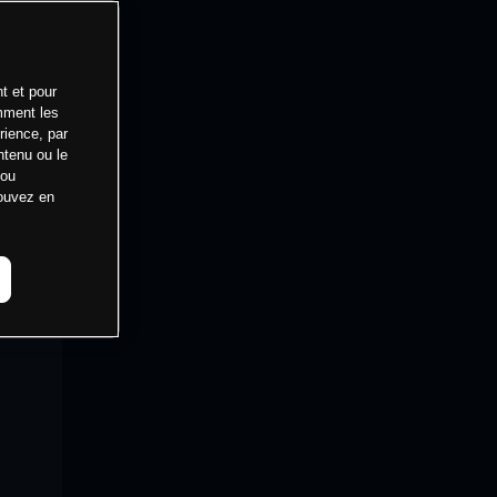
t et pour
mment les
rience, par
ntenu ou le
 ou
pouvez en