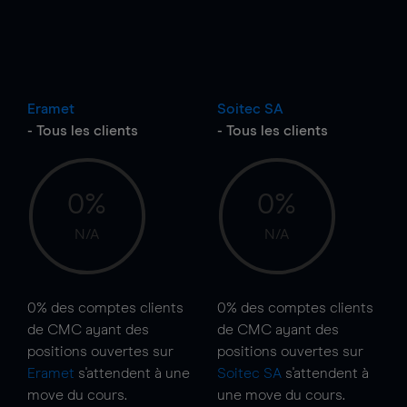
Eramet
Soitec SA
- Tous les clients
- Tous les clients
0%
0%
N/A
N/A
0%
des comptes clients
0%
des comptes clients
de CMC ayant des
de CMC ayant des
positions ouvertes sur
positions ouvertes sur
Eramet
s'attendent à une
Soitec SA
s'attendent à
move
du cours.
une
move
du cours.