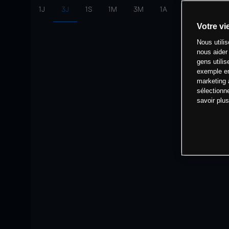
1J
3J
1S
1M
3M
1A
intervalle:
10 
Votre vi
Nous utili
nous aider
gens utilis
exemple en
marketing 
sélectionn
savoir plu