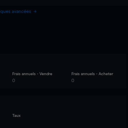
hiques avancées
Frais annuels - Vendre
Frais annuels - Acheter
0
0
Taux