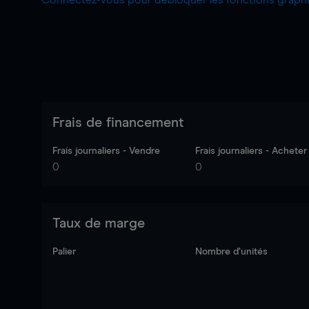
Connectez-vous pour débloquer les fonctions grap
Frais de financement
Frais journaliers - Vendre
Frais journaliers - Acheter
0
0
Taux de marge
Palier
Nombre d’unités