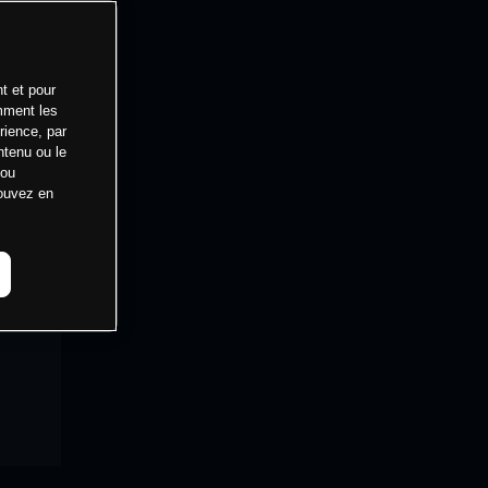
t et pour
mment les
rience, par
ntenu ou le
 ou
pouvez en