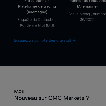
« Très bonne »
Pionnier de l'industri
Plateforme de trading
(Allemagne)
(Allemagne)
Focus Money, numér
Enquête du Deutsches
36/2022
Kundeninstitut (DKI)
Essayez un compte démo gratuit
FAQS
Nouveau sur CMC Markets ?