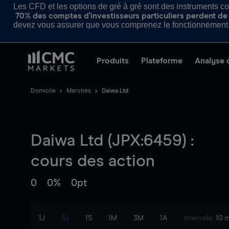
Les CFD et les options de gré à gré sont des instruments com
70% des comptes d’investisseurs particuliers perdent de l
devez vous assurer que vous comprenez le fonctionnement d
Produits
Plateforme
Analyse 
Domicile
Marchés
Daiwa Ltd
Daiwa Ltd (JPX:6459) :
cours des action
0
0%
0pt
1J
3J
1S
1M
3M
1A
intervalle:
10 