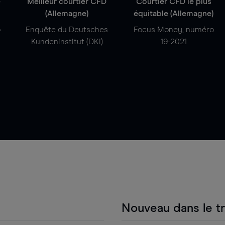
e
Meilleur courtier CFD
Courtier CFD le plus
(Allemagne)
équitable (Allemagne)
o
Enquête du Deutsches
Focus Money, numéro
Kundeninstitut (DKI)
19-2021
Nouveau dans le t