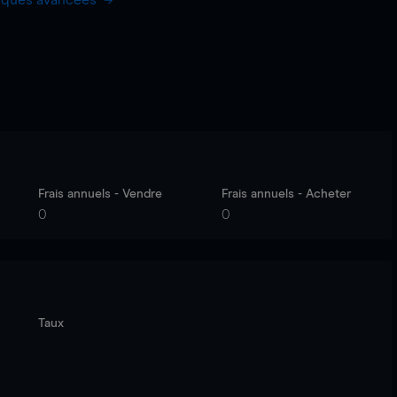
hiques avancées
Frais annuels - Vendre
Frais annuels - Acheter
0
0
Taux