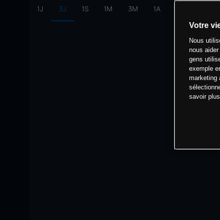
1J
3J
1S
1M
3M
1A
intervalle:
10 
Votre vi
Nous utili
nous aider
gens utilis
exemple en
marketing 
sélectionn
savoir plu