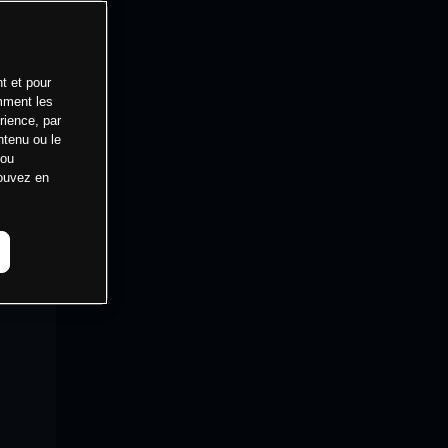
t et pour
mment les
rience, par
ntenu ou le
 ou
pouvez en