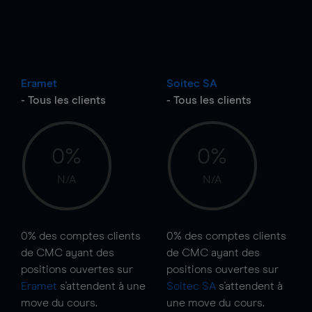
Eramet
Soitec SA
- Tous les clients
- Tous les clients
0%
0%
N/A
N/A
0%
des comptes clients
0%
des comptes clients
de CMC ayant des
de CMC ayant des
positions ouvertes sur
positions ouvertes sur
Eramet
s'attendent à une
Soitec SA
s'attendent à
move
du cours.
une
move
du cours.