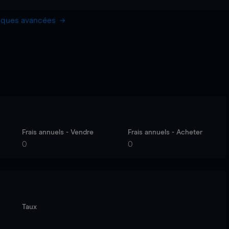
hiques avancées
Frais annuels - Vendre
Frais annuels - Acheter
0
0
Taux