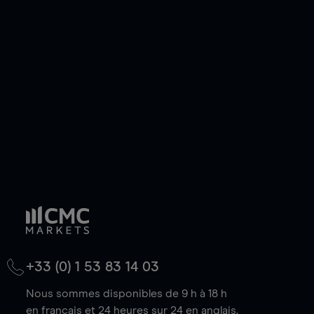
ou courte et ouvrir une position sur l'instrument
de votre choix, que le prix soit en hausse ou en
baisse.
+33 (0) 1 53 83 14 03
Nous sommes disponibles de 9 h à 18 h
en français et 24 heures sur 24 en anglais.