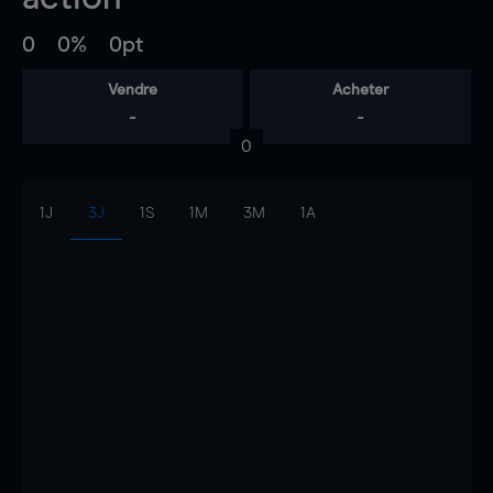
0
0%
0pt
Vendre
Acheter
-
-
0
1J
3J
1S
1M
3M
1A