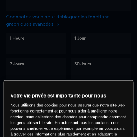
Connectez-vous pour débloquer les fonctions
graphiques avancées
1 Heure
1 Jour
-
-
7 Jours
30 Jours
-
-
Votre vie privée est importante pour nous
0
% des clients ont une position à
sur
Nous utilisons des cookies pour nous assurer que notre site web
cet actif
fonctionne correctement et pour nous aider à améliorer notre
service, nous collectons des données pour comprendre comment
les gens utilisent le site. En autorisant tous les cookies, nous
Commencez à trader
pouvons améliorer votre expérience, par exemple en vous aidant
à trouver des informations plus rapidement et en adaptant le