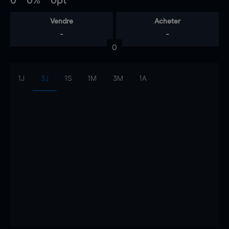
0
0%
0pt
Vendre
Acheter
-
-
0
1J
3J
1S
1M
3M
1A