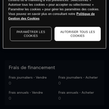
Autoriser tous les cookies » pour accepter ou sélectionnez «
Paramétrer les cookies » pour gérer les paramètres des cookies.
Vous pouvez en savoir plus en consultant notre
Politique de
Les prix sont indicatifs.
Connectez-vous
pour voir les
Gestion des Cookies
dernières données du marché.
Log in
to see latest
market data
PARAMÉTRER LES
AUTORISER TOUS LES
COOKIES
COOKIES
Frais de financement
Frais journaliers - Vendre
Frais journaliers - Acheter
0
0
Frais annuels - Vendre
Frais annuels - Acheter
0
0