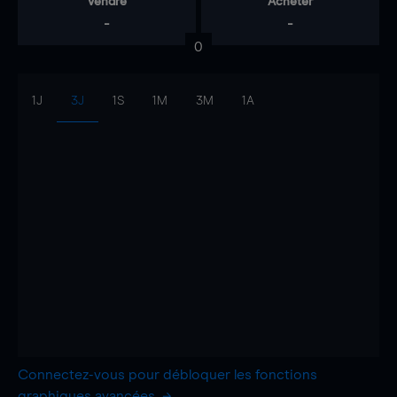
Vendre
Acheter
-
-
0
1J
3J
1S
1M
3M
1A
Connectez-vous pour débloquer les fonctions
graphiques avancées