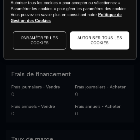
Autoriser tous les cookies » pour accepter ou sélectionnez «
Les prix sont indicatifs.
Connectez-vous
pour voir les
Paramétrer les cookies » pour gérer les paramètres des cookies.
dernières données du marché.
Log in
to see latest
Vous pouvez en savoir plus en consultant notre
Politique de
market data
Gestion des Cookies
PARAMÉTRER LES
AUTORISER TOUS LES
COOKIES
COOKIES
Frais de financement
Frais journaliers - Vendre
Frais journaliers - Acheter
0
0
Frais annuels - Vendre
Frais annuels - Acheter
0
0
Taux de marge