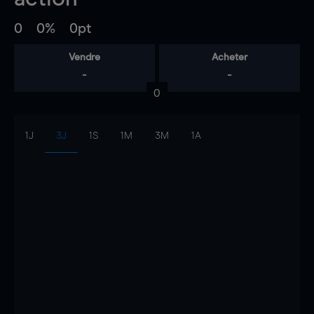
0
0%
0pt
Vendre
Acheter
-
-
0
1J
3J
1S
1M
3M
1A