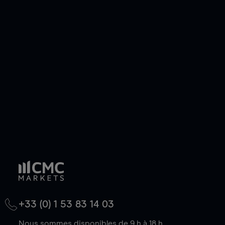
pouvez également prendre une position longue
ou courte et ouvrir une position sur l'instrument
de votre choix, que le prix soit en hausse ou en
baisse.
+33 (0) 1 53 83 14 03
Nous sommes disponibles de 9 h à 18 h