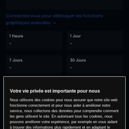
Connectez-vous pour débloquer les fonctions
graphiques avancées
1 Heure
1 Jour
-
-
7 Jours
30 Jours
-
-
Votre vie privée est importante pour nous
0
% des clients ont une position à
sur
Nous utilisons des cookies pour nous assurer que notre site web
cet actif
fonctionne correctement et pour nous aider à améliorer notre
service, nous collectons des données pour comprendre comment
les gens utilisent le site. En autorisant tous les cookies, nous
Commencez à trader
pouvons améliorer votre expérience, par exemple en vous aidant
à trouver des informations plus rapidement et en adaptant le