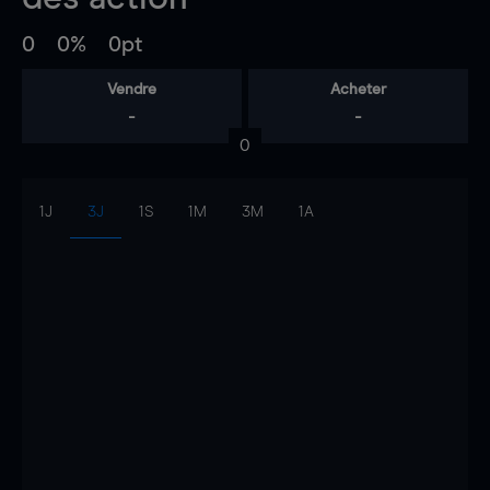
0
0%
0pt
Vendre
Acheter
-
-
0
1J
3J
1S
1M
3M
1A