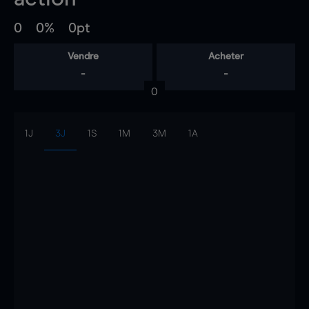
0
0%
0pt
Vendre
Acheter
-
-
0
1J
3J
1S
1M
3M
1A