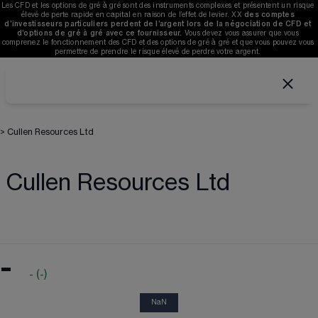
Les CFD et les options de gré à gré sont des instruments complexes et présentent un risque 
élevé de perte rapide en capital en raison de l’effet de levier. 
XX
des comptes 
d’investisseurs particuliers perdent de l’argent lors de la négociation de CFD et 
d’options de gré à gré avec ce fournisseur. 
V
ous devez vous assurer que vous 
comprenez le fonctionnement des CFD et des options de gré à gré et que vous pouvez vous 
permettre de prendre le risque élevé de perdre votre argent. 
>
Cullen Resources Ltd
Cullen Resources Ltd
-
-
(
-
)
NaN