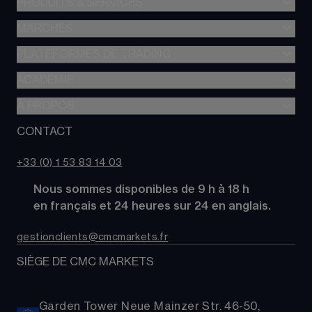
PRODUITS & SERVICES
MARCHÉS
Trading de CFD
CFD à Risque Limité
PLATEFORMES DE TRADING
Forex
Trading d’options
Indices
ACADÉMIE
CMC Next Generation
Comparez des comptes
Actions
Application mobile CMC
À PROPOS
Académie
Coûts
Matières Premières
TradingView
Glossaire
CONTACT
À propos de CMC Markets
Alpha
Obligations
MetaTrader 4 (MT4)
Actualités
Nous contacter
CMC Pro
ETFs
+33 (0) 1 53 83 14 03
Nos analystes de marché
FAQs
Cryptomonnaies
      Nous sommes disponibles de 9 h à 18 h
Support
Paniers d'Actions
      en français et 24 heures sur 24 en anglais.
Relations publiques
gestionclients@cmcmarkets.fr
SIÈGE DE CMC MARKETS
Garden Tower Neue Mainzer Str. 46-50,