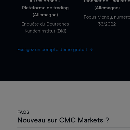
« Très bonne »
Pionnier de l'industri
Plateforme de trading
(Allemagne)
(Allemagne)
Focus Money, numér
Enquête du Deutsches
36/2022
Kundeninstitut (DKI)
Essayez un compte démo gratuit
FAQS
Nouveau sur CMC Markets ?