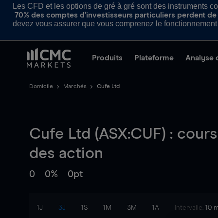
Les CFD et les options de gré à gré sont des instruments com
70% des comptes d’investisseurs particuliers perdent de l
devez vous assurer que vous comprenez le fonctionnement d
Produits
Plateforme
Analyse 
Domicile
Marchés
Cufe Ltd
Cufe Ltd (ASX:CUF) : cours
des action
0
0%
0pt
1J
3J
1S
1M
3M
1A
intervalle:
10 