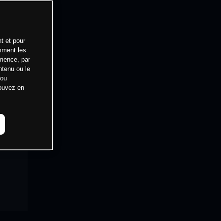
t et pour
mment les
rience, par
ntenu ou le
 ou
pouvez en