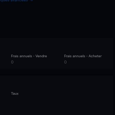
hiques avancées
Frais annuels - Vendre
Frais annuels - Acheter
0
0
Taux