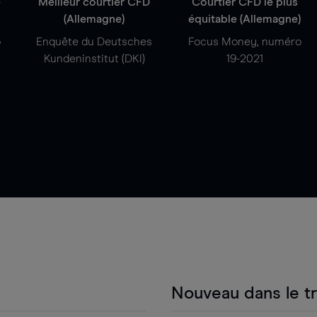
e
Meilleur courtier CFD
Courtier CFD le plus
(Allemagne)
équitable (Allemagne)
o
Enquête du Deutsches
Focus Money, numéro
Kundeninstitut (DKI)
19-2021
Nouveau dans le t