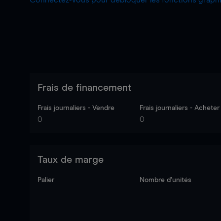
Connectez-vous pour débloquer les fonctions grap
Frais de financement
Frais journaliers - Vendre
Frais journaliers - Acheter
0
0
Taux de marge
Palier
Nombre d’unités