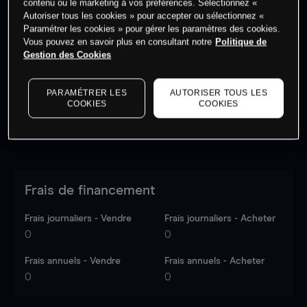
contenu ou le marketing à vos préférences. Sélectionnez «
Autoriser tous les cookies » pour accepter ou sélectionnez «
Paramétrer les cookies » pour gérer les paramètres des cookies.
Les prix sont indicatifs.
Connectez-vous
pour voir les
Vous pouvez en savoir plus en consultant notre
Politique de
dernières données du marché.
Log in
to see latest
Gestion des Cookies
market data
PARAMÉTRER LES
AUTORISER TOUS LES
COOKIES
COOKIES
Frais de financement
Frais journaliers - Vendre
Frais journaliers - Acheter
0
0
Frais annuels - Vendre
Frais annuels - Acheter
0
0