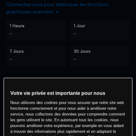
Connectez-vous pour débloquer les fonctions
graphiques avancées
1 Heure
1 Jour
-
-
7 Jours
30 Jours
-
-
0
% des clients ont une position à
sur
Votre vie privée est importante pour nous
cet actif
Nous utilisons des cookies pour nous assurer que notre site web
fonctionne correctement et pour nous aider à améliorer notre
Commencez à trader
service, nous collectons des données pour comprendre comment
les gens utilisent le site. En autorisant tous les cookies, nous
pouvons améliorer votre expérience, par exemple en vous aidant
à trouver des informations plus rapidement et en adaptant le