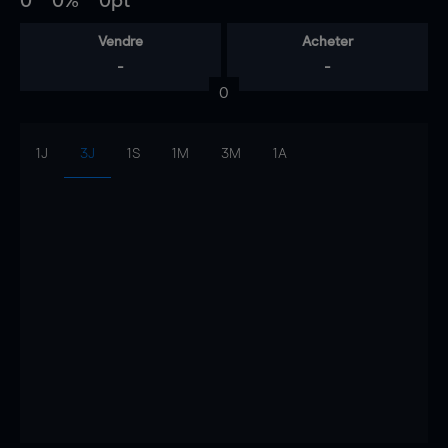
0
0%
0pt
Vendre
Acheter
-
-
0
1J
3J
1S
1M
3M
1A