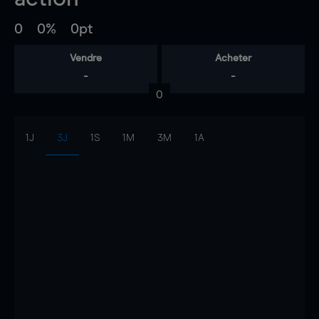
0
0%
0pt
Vendre
Acheter
-
-
0
1J
3J
1S
1M
3M
1A