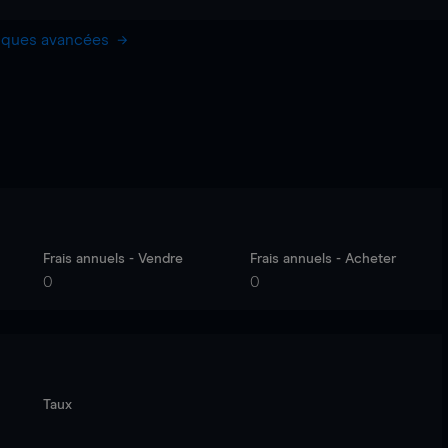
hiques avancées
Frais annuels - Vendre
Frais annuels - Acheter
0
0
Taux