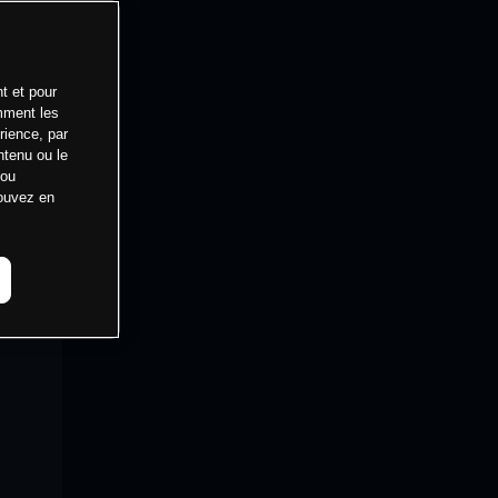
t et pour
mment les
rience, par
ntenu ou le
 ou
pouvez en