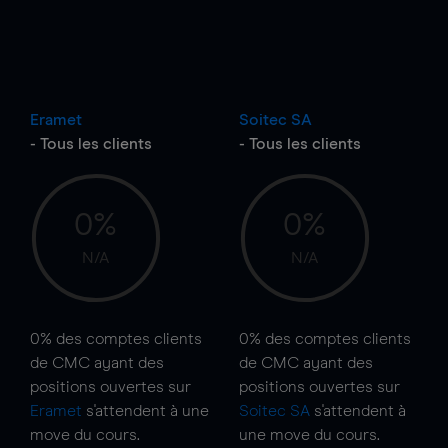
Eramet
Soitec SA
- Tous les clients
- Tous les clients
0%
0%
N/A
N/A
0%
des comptes clients
0%
des comptes clients
de CMC ayant des
de CMC ayant des
positions ouvertes sur
positions ouvertes sur
Eramet
s'attendent à une
Soitec SA
s'attendent à
move
du cours.
une
move
du cours.