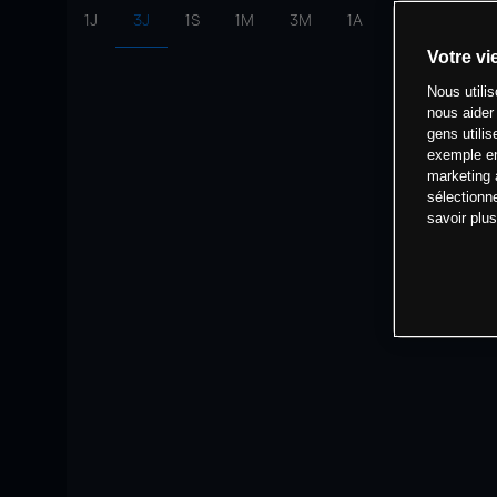
1J
3J
1S
1M
3M
1A
intervalle:
10 
Votre vi
Nous utili
nous aider
gens utilis
exemple en
marketing 
sélectionn
savoir plu