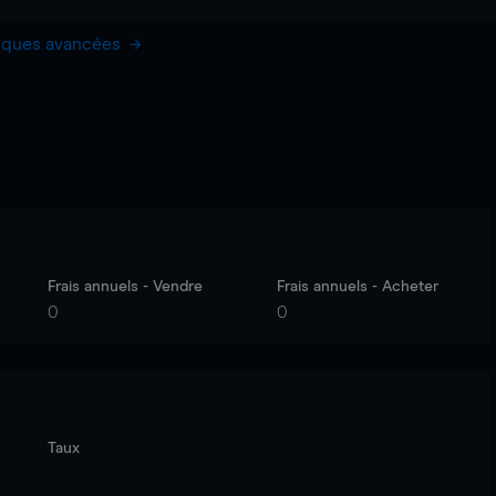
hiques avancées
Frais annuels - Vendre
Frais annuels - Acheter
0
0
Taux