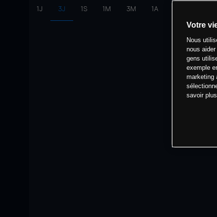
1J
3J
1S
1M
3M
1A
intervalle:
10 
Votre vi
Nous utili
nous aider
gens utilis
exemple en
marketing 
sélectionn
savoir plu