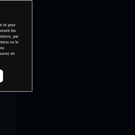
t et pour
mment les
rience, par
ntenu ou le
 ou
pouvez en