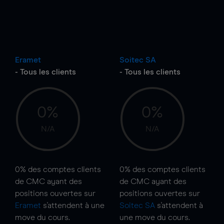
Eramet
Soitec SA
- Tous les clients
- Tous les clients
0%
0%
N/A
N/A
0%
des comptes clients
0%
des comptes clients
de CMC ayant des
de CMC ayant des
positions ouvertes sur
positions ouvertes sur
Eramet
s'attendent à une
Soitec SA
s'attendent à
move
du cours.
une
move
du cours.