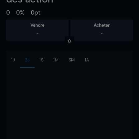
0
0%
0pt
Vendre
Acheter
-
-
0
1J
3J
1S
1M
3M
1A