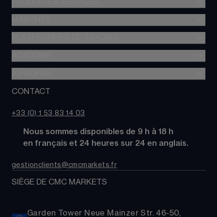
PRODUITS & SERVICES
MARCHÉS
Trading de CFD
CFD à Risque Limité
PLATEFORMES DE TRADING
Forex
Trading d’options
Indices
ACADÉMIE
CMC Next Generation
Comparez des comptes
Actions
Application mobile CMC
À PROPOS
Académie
Coûts
Matières Premières
TradingView
Glossaire
CONTACT
À propos de CMC Markets
Alpha
Obligations
MetaTrader 4 (MT4)
Actualités
Nous contacter
CMC Pro
ETFs
+33 (0) 1 53 83 14 03
Nos analystes de marché
FAQs
Cryptomonnaies
      Nous sommes disponibles de 9 h à 18 h
Support
Paniers d'Actions
      en français et 24 heures sur 24 en anglais.
Relations publiques
gestionclients@cmcmarkets.fr
SIÈGE DE CMC MARKETS
Garden Tower Neue Mainzer Str. 46-50,