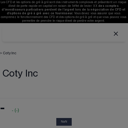
Les CFD et les options de gré à gré sont des instruments complexes et présentent un risque 
élevé de perte rapide en capital en raison de l’effet de levier. 
XX
des comptes 
d’investisseurs particuliers perdent de l’argent lors de la négociation de CFD et 
d’options de gré à gré avec ce fournisseur. 
V
ous devez vous assurer que vous 
comprenez le fonctionnement des CFD et des options de gré à gré et que vous pouvez vous 
permettre de prendre le risque élevé de perdre votre argent. 
>
Coty Inc
Coty Inc
-
-
(
-
)
NaN