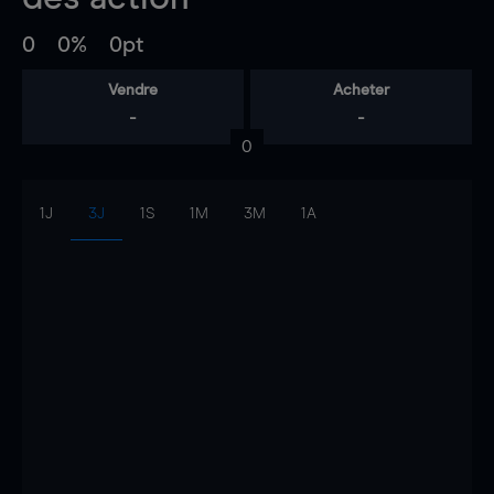
0
0%
0pt
Vendre
Acheter
-
-
0
1J
3J
1S
1M
3M
1A