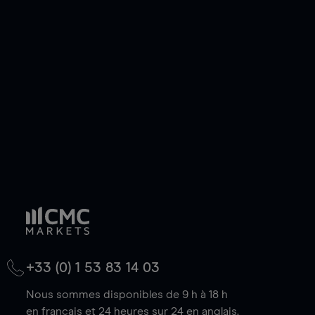
ou courte et ouvrir une position sur l'instrument
de votre choix, que le prix soit en hausse ou en
baisse.
+33 (0) 1 53 83 14 03
Nous sommes disponibles de 9 h à 18 h
en français et 24 heures sur 24 en anglais.