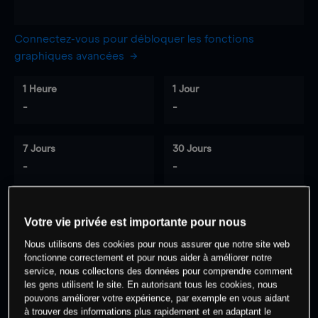
Connectez-vous pour débloquer les fonctions
graphiques avancées
1 Heure
1 Jour
-
-
7 Jours
30 Jours
-
-
Votre vie privée est importante pour nous
0
% des clients ont une position à
sur
Nous utilisons des cookies pour nous assurer que notre site web
cet actif
fonctionne correctement et pour nous aider à améliorer notre
service, nous collectons des données pour comprendre comment
les gens utilisent le site. En autorisant tous les cookies, nous
Commencez à trader
pouvons améliorer votre expérience, par exemple en vous aidant
à trouver des informations plus rapidement et en adaptant le