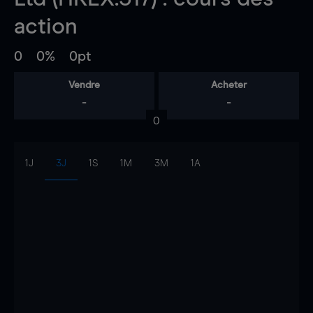
action
0
0%
0pt
Vendre
Acheter
-
-
0
1J
3J
1S
1M
3M
1A