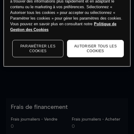
à trouver des informations plus rapidement et en adaptant le
Commencez à trader
contenu ou le marketing à vos préférences. Sélectionnez «
Autoriser tous les cookies » pour accepter ou sélectionnez «
Paramétrer les cookies » pour gérer les paramètres des cookies.
Vous pouvez en savoir plus en consultant notre
Politique de
Gestion des Cookies
Les prix sont indicatifs.
Connectez-vous
pour voir les
PARAMÉTRER LES
AUTORISER TOUS LES
dernières données du marché.
Log in
to see latest
COOKIES
COOKIES
market data
Frais de financement
Frais journaliers - Vendre
Frais journaliers - Acheter
0
0