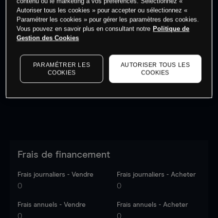
contenu ou le marketing à vos préférences. Sélectionnez «
Autoriser tous les cookies » pour accepter ou sélectionnez «
Paramétrer les cookies » pour gérer les paramètres des cookies.
Vous pouvez en savoir plus en consultant notre
Politique de
Gestion des Cookies
Les prix sont indicatifs.
Connectez-vous
pour voir les
dernières données du marché.
Log in
to see latest
PARAMÉTRER LES
AUTORISER TOUS LES
market data
COOKIES
COOKIES
Frais de financement
Frais journaliers - Vendre
Frais journaliers - Acheter
0
0
Frais annuels - Vendre
Frais annuels - Acheter
0
0