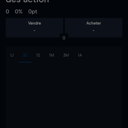
0
0%
0pt
Vendre
Acheter
-
-
0
1J
3J
1S
1M
3M
1A