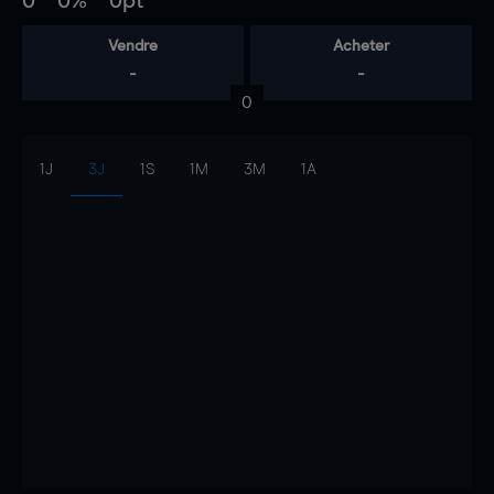
0
0%
0pt
Vendre
Acheter
-
-
0
1J
3J
1S
1M
3M
1A