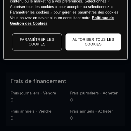
contenu ou le marketing à vos préférences. Sélectionnez «
Autoriser tous les cookies » pour accepter ou sélectionnez «
Paramétrer les cookies » pour gérer les paramètres des cookies.
Les prix sont indicatifs.
Connectez-vous
pour voir les
Vous pouvez en savoir plus en consultant notre
Politique de
dernières données du marché.
Log in
to see latest
Gestion des Cookies
market data
PARAMÉTRER LES
AUTORISER TOUS LES
COOKIES
COOKIES
Frais de financement
Frais journaliers - Vendre
Frais journaliers - Acheter
0
0
Frais annuels - Vendre
Frais annuels - Acheter
0
0