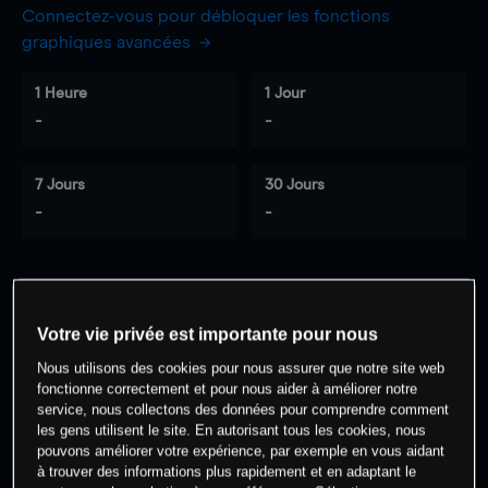
Connectez-vous pour débloquer les fonctions
graphiques avancées
1 Heure
1 Jour
-
-
7 Jours
30 Jours
-
-
0
% des clients ont une position à
sur
Votre vie privée est importante pour nous
cet actif
Nous utilisons des cookies pour nous assurer que notre site web
fonctionne correctement et pour nous aider à améliorer notre
Commencez à trader
service, nous collectons des données pour comprendre comment
les gens utilisent le site. En autorisant tous les cookies, nous
pouvons améliorer votre expérience, par exemple en vous aidant
à trouver des informations plus rapidement et en adaptant le