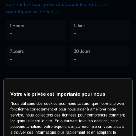
Connectez-vous pour débloquer les fonctions
graphiques avancées
1 Heure
1 Jour
-
-
7 Jours
30 Jours
-
-
0
% des clients ont une position à
sur
cet actif
Votre vie privée est importante pour nous
Nous utilisons des cookies pour nous assurer que notre site web
fonctionne correctement et pour nous aider à améliorer notre
Commencez à trader
service, nous collectons des données pour comprendre comment
les gens utilisent le site. En autorisant tous les cookies, nous
pouvons améliorer votre expérience, par exemple en vous aidant
à trouver des informations plus rapidement et en adaptant le