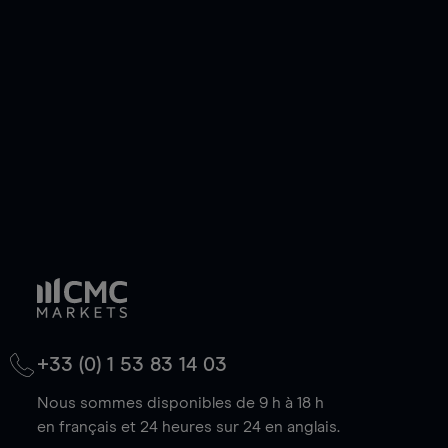
ou courte et ouvrir une position sur l'instrument
de votre choix, que le prix soit en hausse ou en
baisse.
+33 (0) 1 53 83 14 03
Nous sommes disponibles de 9 h à 18 h
en français et 24 heures sur 24 en anglais.