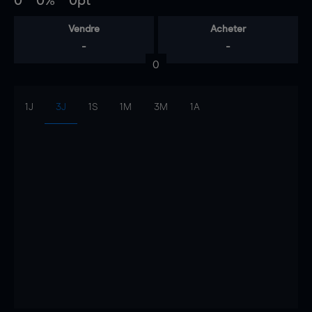
0
0%
0pt
Vendre
Acheter
-
-
0
1J
3J
1S
1M
3M
1A