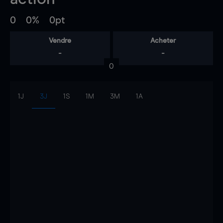
0
0%
0pt
Vendre
Acheter
-
-
0
1J
3J
1S
1M
3M
1A