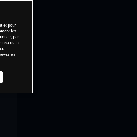
t et pour
mment les
rience, par
ntenu ou le
 ou
pouvez en