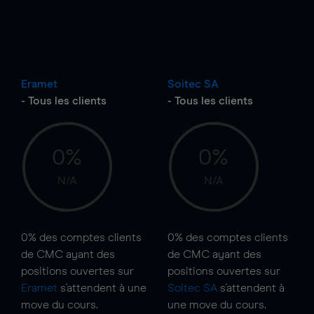
Eramet
Soitec SA
- Tous les clients
- Tous les clients
0%
0%
N/A
N/A
0%
des comptes clients
0%
des comptes clients
de CMC ayant des
de CMC ayant des
positions ouvertes sur
positions ouvertes sur
Eramet
s'attendent à une
Soitec SA
s'attendent à
move
du cours.
une
move
du cours.