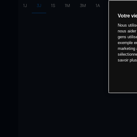
1J
3J
1S
1M
3M
1A
intervalle:
10 
Votre vi
Nous utili
nous aider
gens utilis
exemple en
marketing 
sélectionn
savoir plu