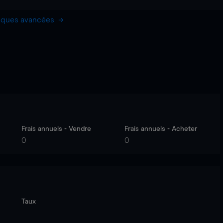
hiques avancées
Frais annuels - Vendre
Frais annuels - Acheter
0
0
Taux