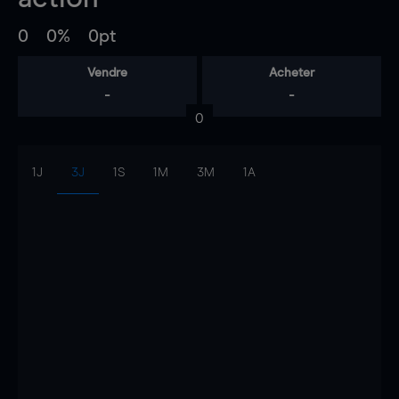
0
0%
0pt
Vendre
Acheter
-
-
0
1J
3J
1S
1M
3M
1A