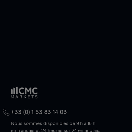
ou courte et ouvrir une position sur l'instrument
de votre choix, que le prix soit en hausse ou en
baisse.
+33 (0) 1 53 83 14 03
Nous sommes disponibles de 9 h à 18 h
en français et 24 heures sur 24 en anglais.