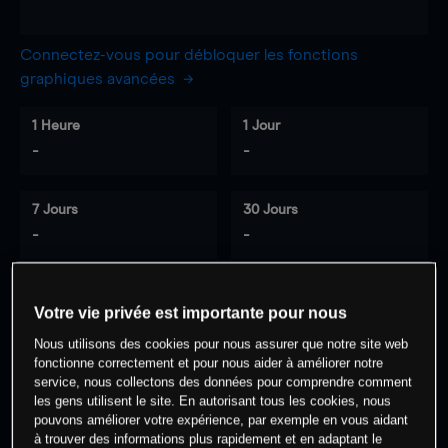
Connectez-vous pour débloquer les fonctions
graphiques avancées
1 Heure
1 Jour
-
-
7 Jours
30 Jours
-
-
Votre vie privée est importante pour nous
0
% des clients ont une position à
sur
Nous utilisons des cookies pour nous assurer que notre site web
cet actif
fonctionne correctement et pour nous aider à améliorer notre
service, nous collectons des données pour comprendre comment
les gens utilisent le site. En autorisant tous les cookies, nous
Commencez à trader
pouvons améliorer votre expérience, par exemple en vous aidant
à trouver des informations plus rapidement et en adaptant le