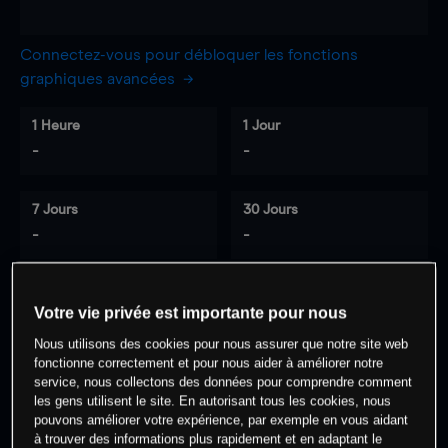
Connectez-vous pour débloquer les fonctions
graphiques avancées
1 Heure
1 Jour
-
-
7 Jours
30 Jours
-
-
Votre vie privée est importante pour nous
0
% des clients ont une position à
sur
Nous utilisons des cookies pour nous assurer que notre site web
cet actif
fonctionne correctement et pour nous aider à améliorer notre
service, nous collectons des données pour comprendre comment
les gens utilisent le site. En autorisant tous les cookies, nous
Commencez à trader
pouvons améliorer votre expérience, par exemple en vous aidant
à trouver des informations plus rapidement et en adaptant le