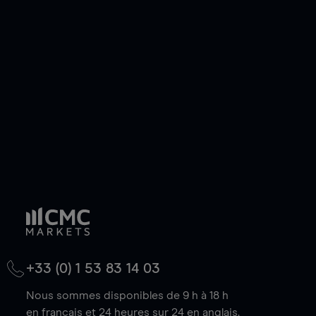
ou courte et ouvrir une position sur l'instrument
de votre choix, que le prix soit en hausse ou en
baisse.
+33 (0) 1 53 83 14 03
Nous sommes disponibles de 9 h à 18 h
en français et 24 heures sur 24 en anglais.