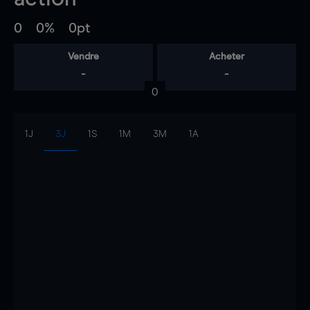
0
0%
0pt
Vendre
Acheter
-
-
0
1J
3J
1S
1M
3M
1A