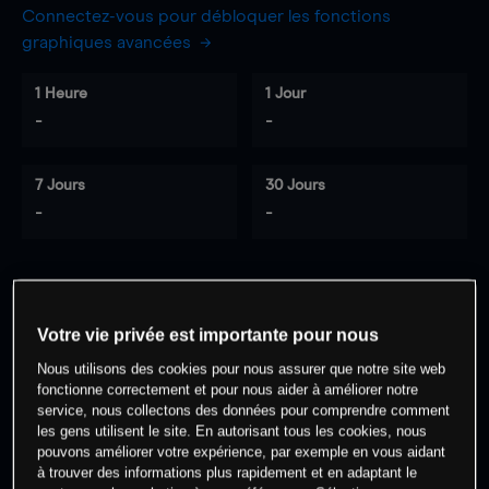
Connectez-vous pour débloquer les fonctions
graphiques avancées
1 Heure
1 Jour
-
-
7 Jours
30 Jours
-
-
0
% des clients ont une position à
sur
Votre vie privée est importante pour nous
cet actif
Nous utilisons des cookies pour nous assurer que notre site web
fonctionne correctement et pour nous aider à améliorer notre
Commencez à trader
service, nous collectons des données pour comprendre comment
les gens utilisent le site. En autorisant tous les cookies, nous
pouvons améliorer votre expérience, par exemple en vous aidant
à trouver des informations plus rapidement et en adaptant le