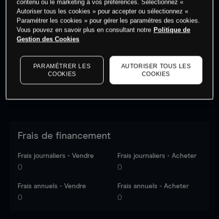
contenu ou le marketing à vos préférences. Sélectionnez «
Autoriser tous les cookies » pour accepter ou sélectionnez «
Paramétrer les cookies » pour gérer les paramètres des cookies.
Les prix sont indicatifs.
Connectez-vous
pour voir les
Vous pouvez en savoir plus en consultant notre
Politique de
dernières données du marché.
Log in
to see latest
Gestion des Cookies
market data
PARAMÉTRER LES
AUTORISER TOUS LES
COOKIES
COOKIES
Frais de financement
Frais journaliers - Vendre
Frais journaliers - Acheter
0
0
Frais annuels - Vendre
Frais annuels - Acheter
0
0