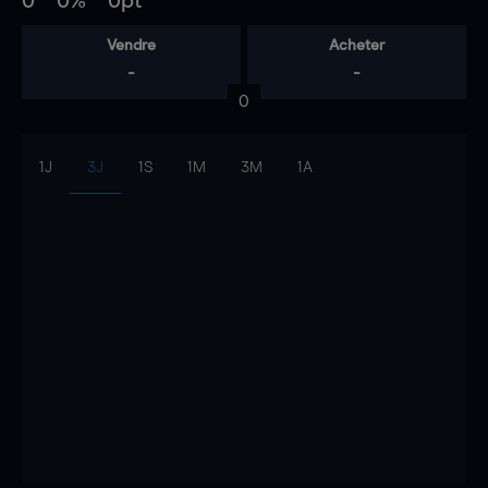
0
0%
0pt
Vendre
Acheter
-
-
0
1J
3J
1S
1M
3M
1A