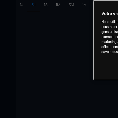
1J
3J
1S
1M
3M
1A
intervalle:
10 
Votre vi
Nous utili
nous aider
gens utilis
exemple en
marketing 
sélectionn
savoir plu