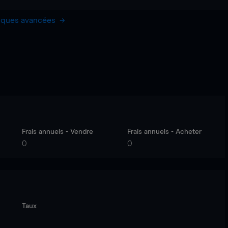
hiques avancées
Frais annuels - Vendre
Frais annuels - Acheter
0
0
Taux