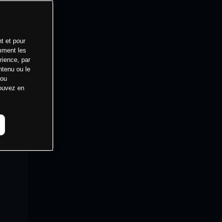
t et pour
mment les
rience, par
ntenu ou le
 ou
pouvez en