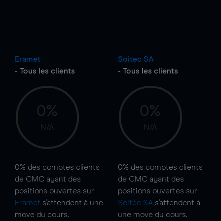
Eramet
Soitec SA
- Tous les clients
- Tous les clients
0%
0%
N/A
N/A
0%
des comptes clients
0%
des comptes clients
de CMC ayant des
de CMC ayant des
positions ouvertes sur
positions ouvertes sur
Eramet
s'attendent à une
Soitec SA
s'attendent à
move
du cours.
une
move
du cours.