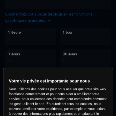
Connectez-vous pour débloquer les fonctions
graphiques avancées
1 Heure
1 Jour
-
-
7 Jours
30 Jours
-
-
Votre vie privée est importante pour nous
0
% des clients ont une position à
sur
Nous utilisons des cookies pour nous assurer que notre site web
cet actif
fonctionne correctement et pour nous aider à améliorer notre
service, nous collectons des données pour comprendre comment
les gens utilisent le site. En autorisant tous les cookies, nous
Commencez à trader
pouvons améliorer votre expérience, par exemple en vous aidant
à trouver des informations plus rapidement et en adaptant le