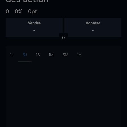
0
0%
0pt
Vendre
Acheter
-
-
0
1J
3J
1S
1M
3M
1A