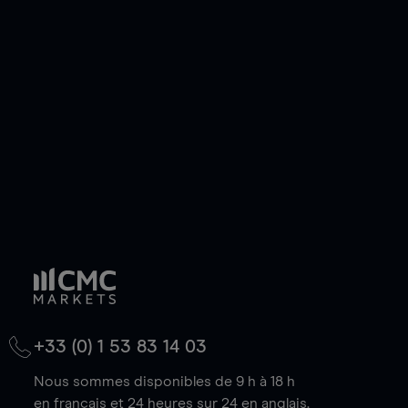
ou courte et ouvrir une position sur l'instrument
de votre choix, que le prix soit en hausse ou en
baisse.
+33 (0) 1 53 83 14 03
Nous sommes disponibles de 9 h à 18 h
en français et 24 heures sur 24 en anglais.