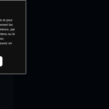
t et pour
mment les
rience, par
ntenu ou le
 ou
pouvez en