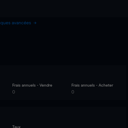
hiques avancées
Frais annuels - Vendre
Frais annuels - Acheter
0
0
Taux