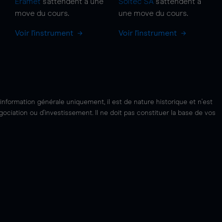
Eramet
s'attendent à une
Soitec SA
s'attendent à
move
du cours.
une
move
du cours.
Voir l'instrument
Voir l'instrument
'information générale uniquement, il est de nature historique et n'est
ciation ou d'investissement. Il ne doit pas constituer la base de vos