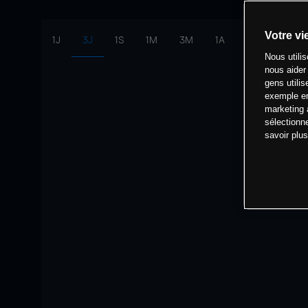
Votre vi
1J
3J
1S
1M
3M
1A
intervalle:
10 
Nous utili
nous aider
gens utilis
exemple en
marketing 
sélectionn
savoir plu