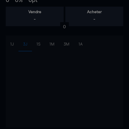
0
0%
0pt
Vendre
Acheter
-
-
0
1J
3J
1S
1M
3M
1A