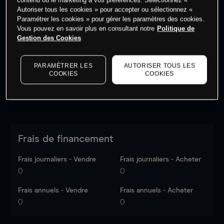
Autoriser tous les cookies » pour accepter ou sélectionnez «
Paramétrer les cookies » pour gérer les paramètres des cookies.
Vous pouvez en savoir plus en consultant notre
Politique de
Les prix sont indicatifs.
Connectez-vous
pour voir les
Gestion des Cookies
dernières données du marché.
Log in
to see latest
market data
PARAMÉTRER LES
AUTORISER TOUS LES
COOKIES
COOKIES
Frais de financement
Frais journaliers - Vendre
Frais journaliers - Acheter
0
0
Frais annuels - Vendre
Frais annuels - Acheter
0
0